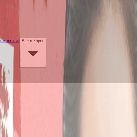
ничество
Все о Корее
ной Корее