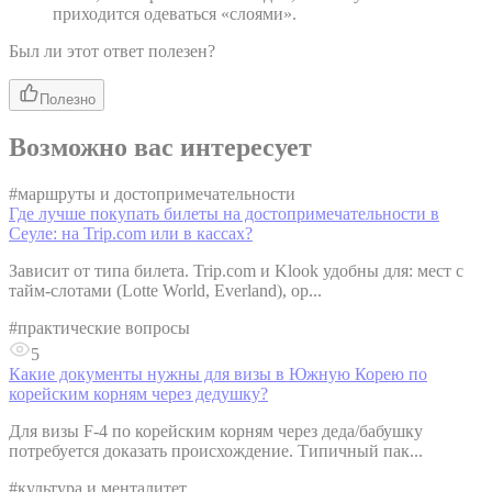
приходится одеваться «слоями».
Был ли этот ответ полезен?
Полезно
Возможно вас интересует
#
маршруты и достопримечательности
Где лучше покупать билеты на достопримечательности в
Сеуле: на Trip.com или в кассах?
Зависит от типа билета. Trip.com и Klook удобны для: мест с
тайм-слотами (Lotte World, Everland), ор...
#
практические вопросы
5
Какие документы нужны для визы в Южную Корею по
корейским корням через дедушку?
Для визы F-4 по корейским корням через деда/бабушку
потребуется доказать происхождение. Типичный пак...
#
культура и менталитет