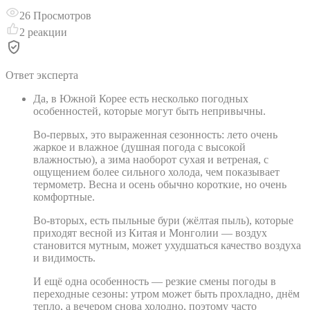
26
Просмотров
2
реакции
Ответ эксперта
Да, в Южной Корее есть несколько погодных
особенностей, которые могут быть непривычны.
Во-первых, это выраженная сезонность: лето очень
жаркое и влажное (душная погода с высокой
влажностью), а зима наоборот сухая и ветреная, с
ощущением более сильного холода, чем показывает
термометр. Весна и осень обычно короткие, но очень
комфортные.
Во-вторых, есть пыльные бури (жёлтая пыль), которые
приходят весной из Китая и Монголии — воздух
становится мутным, может ухудшаться качество воздуха
и видимость.
И ещё одна особенность — резкие смены погоды в
переходные сезоны: утром может быть прохладно, днём
тепло, а вечером снова холодно, поэтому часто