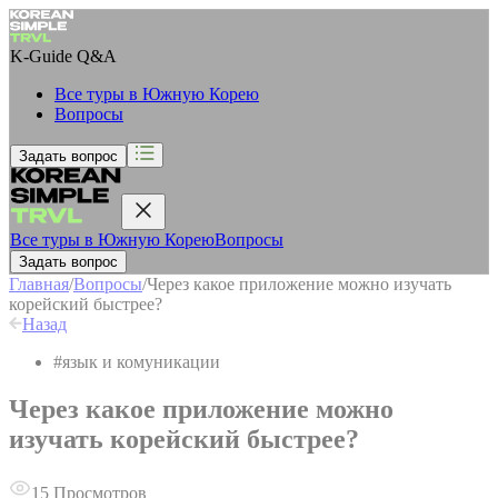
K-Guide
Q&A
Все туры в Южную Корею
Вопросы
Задать вопрос
Все туры в Южную Корею
Вопросы
Задать вопрос
Главная
/
Вопросы
/
Через какое приложение можно изучать
корейский быстрее?
Назад
#
язык и комуникации
Через какое приложение можно
изучать корейский быстрее?
15
Просмотров