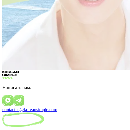
Написать нам:
contactus@koreansimple.com