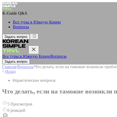
K-Guide
Q&A
Все туры в Южную Корею
Вопросы
Задать вопрос
Все туры в Южную Корею
Вопросы
Задать вопрос
Главная
/
Вопросы
/
Что делать, если на таможне возникли пробл
Назад
#
практические вопросы
Что делать, если на таможне возникли 
5
Просмотров
0
реакций