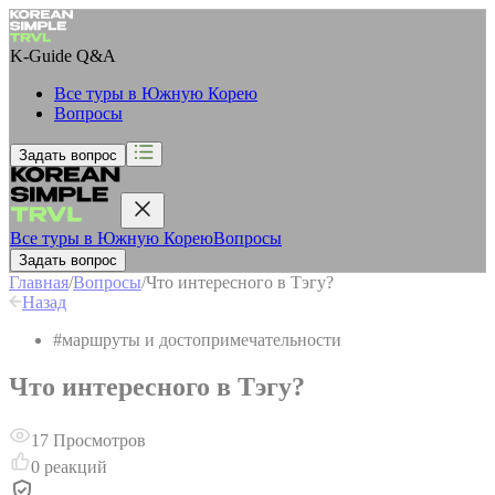
K-Guide
Q&A
Все туры в Южную Корею
Вопросы
Задать вопрос
Все туры в Южную Корею
Вопросы
Задать вопрос
Главная
/
Вопросы
/
Что интересного в Тэгу?
Назад
#
маршруты и достопримечательности
Что интересного в Тэгу?
17
Просмотров
0
реакций