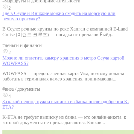
#
маршруты и достопримечательности
2
Где в Сеуле и Инчхоне можно сходить на морскую или
речную прогулку?
В Сеуле: речные круизы по реке Ханган с компанией E-Land
Cruise (이랜드 크루즈) — посадка от причалов Ёыйд...
#
деньги и финансы
2
Можно ли оплатить камеру хранения в метро Сеула картой
WOWPASS?
WOWPASS — предоплаченная карта Visa, поэтому должна
работать в терминалах камер хранения, принимающи...
#
виза / документы
4
За какой период нужна выписка из банка после одобрения K-
ETA?
K-ETA не требует выписку из банка — это онлайн-анкета, к
которой документы не прикладываются. Банков...