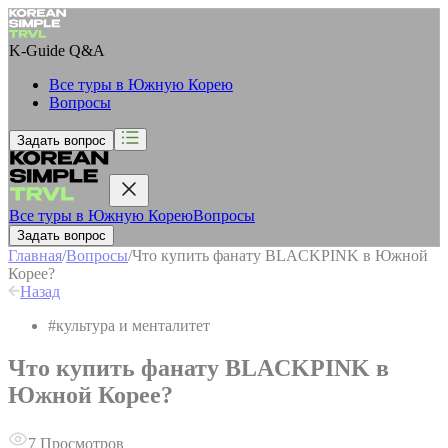
K-Guide
Q&A
Все туры в Южную Корею
Вопросы
Задать вопрос
Все туры в Южную Корею
Вопросы
Задать вопрос
Главная
/
Вопросы
/
Что купить фанату BLACKPINK в Южной
Корее?
Назад
#
культура и менталитет
Что купить фанату BLACKPINK в
Южной Корее?
7
Просмотров