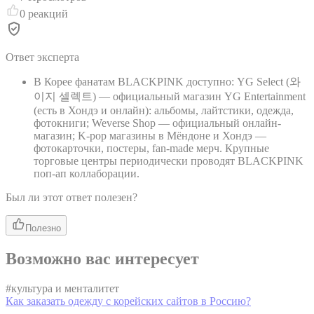
0
реакций
Ответ эксперта
В Корее фанатам BLACKPINK доступно: YG Select (와
이지 셀렉트) — официальный магазин YG Entertainment
(есть в Хондэ и онлайн): альбомы, лайтстики, одежда,
фотокниги; Weverse Shop — официальный онлайн-
магазин; K-pop магазины в Мёндоне и Хондэ —
фотокарточки, постеры, fan-made мерч. Крупные
торговые центры периодически проводят BLACKPINK
поп-ап коллаборации.
Был ли этот ответ полезен?
Полезно
Возможно вас интересует
#
культура и менталитет
Как заказать одежду с корейских сайтов в Россию?