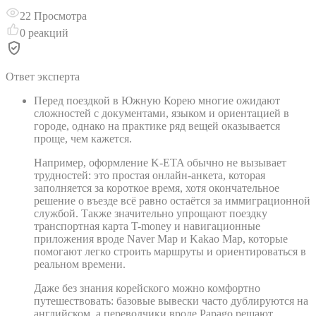
22
Просмотра
0
реакций
Ответ эксперта
Перед поездкой в Южную Корею многие ожидают
сложностей с документами, языком и ориентацией в
городе, однако на практике ряд вещей оказывается
проще, чем кажется.
Например, оформление K-ETA обычно не вызывает
трудностей: это простая онлайн-анкета, которая
заполняется за короткое время, хотя окончательное
решение о въезде всё равно остаётся за иммиграционной
службой. Также значительно упрощают поездку
транспортная карта T-money и навигационные
приложения вроде Naver Map и Kakao Map, которые
помогают легко строить маршруты и ориентироваться в
реальном времени.
Даже без знания корейского можно комфортно
путешествовать: базовые вывески часто дублируются на
английском, а переводчики вроде Papago решают