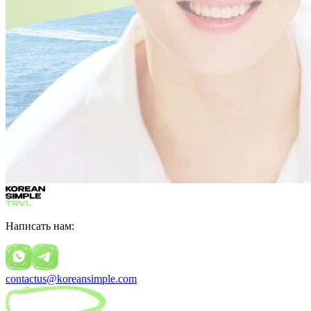
Написать нам:
contactus@koreansimple.com