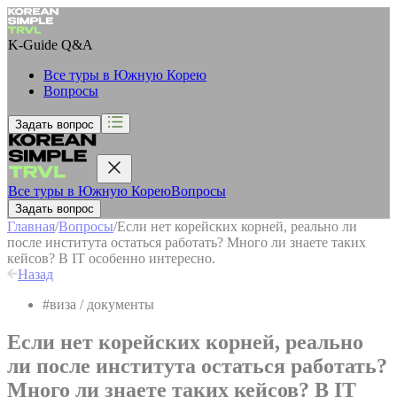
K-Guide
Q&A
Все туры в Южную Корею
Вопросы
Задать вопрос
Все туры в Южную Корею
Вопросы
Задать вопрос
Главная
/
Вопросы
/
Если нет корейских корней, реально ли
после института остаться работать? Много ли знаете таких
кейсов? В IT особенно интересно.
Назад
#
виза / документы
Если нет корейских корней, реально
ли после института остаться работать?
Много ли знаете таких кейсов? В IT