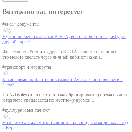
Возможно вас интересует
#
виза / документы
6
Нужно ли менять отель в K-ETA, если в новой поездке будет
другой адрес?
Желательно обновить адрес в K-ETA, если он изменился —
это можно сделать через личный кабинет на сай...
#
транспорт и маршруты
4
Какое время прибытия показывает Aviasales при перелёте в
Сеул?
На Aviasales (и во всех системах бронирования) время вылета
и прилёта указывается по местному времен...
#
культура и менталитет
3
На каких сайтах смотреть билеты на концерты мировых звёзд
в Корее?