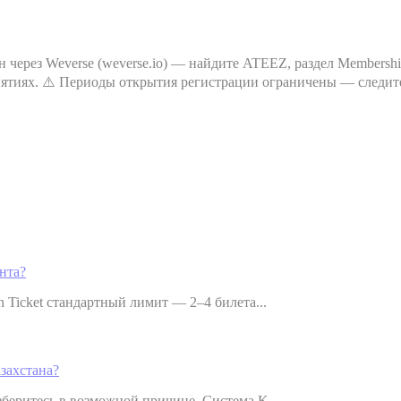
через Weverse (weverse.io) — найдите ATEEZ, раздел Membershi
тиях. ⚠️ Периоды открытия регистрации ограничены — следите 
нта?
n Ticket стандартный лимит — 2–4 билета...
захстана?
зберитесь в возможной причине. Система K-...