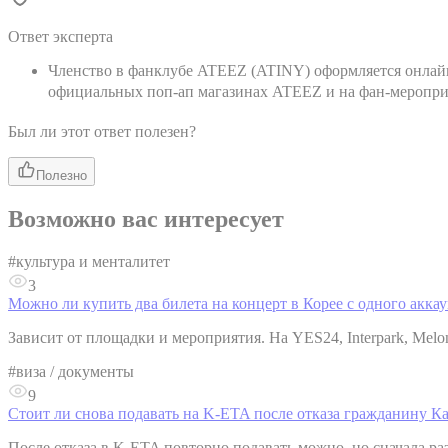
Ответ эксперта
Членство в фанклубе ATEEZ (ATINY) оформляется онлайн 
официальных поп-ап магазинах ATEEZ и на фан-мероприя
Был ли этот ответ полезен?
Полезно
Возможно вас интересует
#
культура и менталитет
3
Можно ли купить два билета на концерт в Корее с одного аккау
Зависит от площадки и мероприятия. На YES24, Interpark, Melo
#
виза / документы
9
Стоит ли снова подавать на K-ETA после отказа гражданину Ка
После отказа в K-ETA повторно подавать можно, но сначала ра