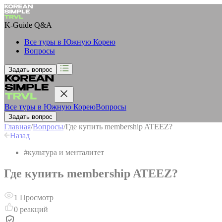
K-Guide
Q&A
Все туры в Южную Корею
Вопросы
Задать вопрос
Все туры в Южную Корею
Вопросы
Задать вопрос
Главная
/
Вопросы
/
Где купить membership ATEEZ?
Назад
#
культура и менталитет
Где купить membership ATEEZ?
1
Просмотр
0
реакций