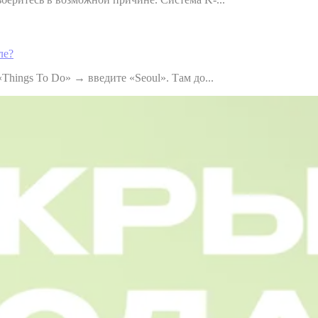
ле?
Things To Do» → введите «Seoul». Там до...