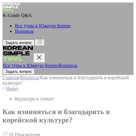
K-Guide
Q&A
Все туры в Южную Корею
Вопросы
Задать вопрос
Все туры в Южную Корею
Вопросы
Задать вопрос
Главная
/
Вопросы
/
Как извиняться и благодарить в корейской
культуре?
Назад
#
культура и этикет
Как извиняться и благодарить в
корейской культуре?
10
Просмотров