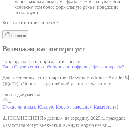
менее важным, чем сама фраза. Чем выше уважение к
человеку, тем более формальную речь и поведение
используют.
Был ли этот ответ полезен?
Полезно
Возможно вас интересует
#
маршруты и достопримечательности
Где в Сеуле купить плёночные и цифровые фотоаппараты?
Для плёночных фотоаппаратов: Nakwon Electronics Arcade (낙
원상가) в Чонно — крупнейший рынок электроники...
#
виза / документы
4
Нужна ли виза в Южную Корею гражданам Казахстана?
⚠️ [СОМНЕНИЕ] По данным на середину 2025 г., граждане
Казахстана могут въезжать в Южную Корею без ви...