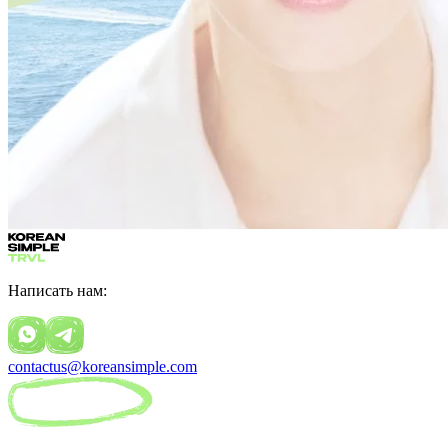
Написать нам:
contactus@koreansimple.com