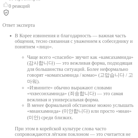
0
реакций
Ответ эксперта
В Корее извинения и благодарность — важная часть
общения, тесно связанная с уважением к собеседнику и
понятием «лицо».
Чаще всего «спасибо» звучит как «камсахамнида»
(감사합니다) — это вежливая форма, подходящая
для большинства ситуаций. Более неформально
говорят «комапсымнида / комао» (고맙습니다 / 고
마워).
«Извините» обычно выражают словами
«чхвесонхамнида» (죄송합니다) — это самая
вежливая и универсальная форма.
В менее формальной обстановке можно услышать
«мианхамнида» (미안합니다) или просто «миан»
(미안) среди близких.
При этом в корейской культуре слова часто
сопровождаются лёгким поклоном — это считается не