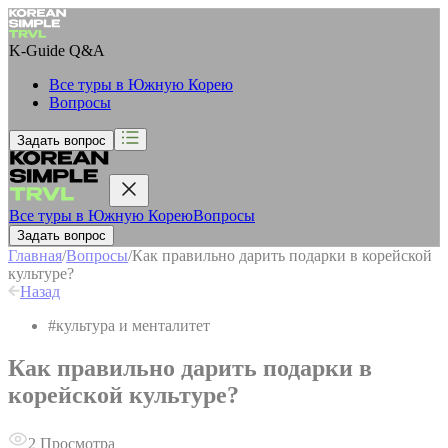
K-Guide
Q&A
Все туры в Южную Корею
Вопросы
Задать вопрос
Все туры в Южную Корею
Вопросы
Задать вопрос
Главная
/
Вопросы
/
Как правильно дарить подарки в корейской
культуре?
Назад
#
культура и менталитет
Как правильно дарить подарки в
корейской культуре?
2
Просмотра