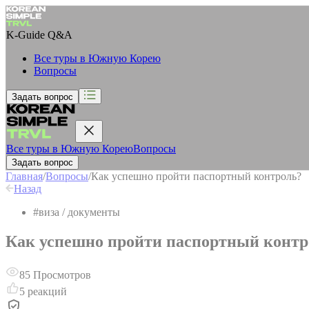
K-Guide
Q&A
Все туры в Южную Корею
Вопросы
Задать вопрос
Все туры в Южную Корею
Вопросы
Задать вопрос
Главная
/
Вопросы
/
Как успешно пройти паспортный контроль?
Назад
#
виза / документы
Как успешно пройти паспортный контр
85
Просмотров
5
реакций