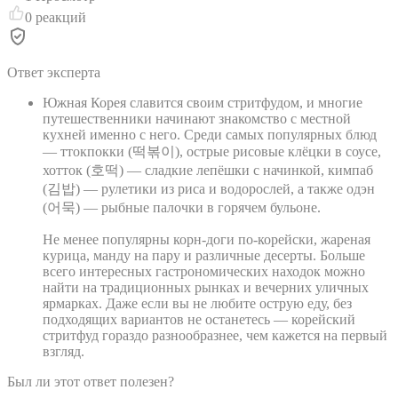
0
реакций
Ответ эксперта
Южная Корея славится своим стритфудом, и многие
путешественники начинают знакомство с местной
кухней именно с него. Среди самых популярных блюд
— ттокпокки (떡볶이), острые рисовые клёцки в соусе,
хотток (호떡) — сладкие лепёшки с начинкой, кимпаб
(김밥) — рулетики из риса и водорослей, а также одэн
(어묵) — рыбные палочки в горячем бульоне.
Не менее популярны корн-доги по-корейски, жареная
курица, манду на пару и различные десерты. Больше
всего интересных гастрономических находок можно
найти на традиционных рынках и вечерних уличных
ярмарках. Даже если вы не любите острую еду, без
подходящих вариантов не останетесь — корейский
стритфуд гораздо разнообразнее, чем кажется на первый
взгляд.
Был ли этот ответ полезен?