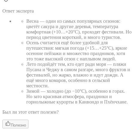
Ответ эксперта
Весна — один из самых популярных сезонов:
цветёт сакура и другие деревья, температура
комфортная (+10…+20°C), проходят фестивали. Но
период цветения короткий, и много туристов.
Осень считается ещё более удобной для
путешествия: мягкая погода (+15…+25°C), яркие
осенние пейзажи и множество праздников, хотя
это тоже высокий сезон с наплывом людей.
Лето подойдёт тем, кто едет ради моря — пляжи
Пусана и Чеджу в самом разгаре, много фруктов и
фестивалей, но жарко, влажно и идут дожди. А
ещё много комаров, особенно в сельской
местности.
Зимой — холодно (до −10°C), особенно в горах.
Но зато красивая атмосфера, праздники и
горнолыжные курорты в Канвондо и Пхёнчхане.
Был ли этот ответ полезен?
Полезно