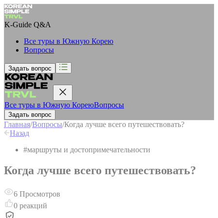
K-Guide
Q&A
Все туры в Южную Корею
Вопросы
Задать вопрос
Все туры в Южную Корею
Вопросы
Задать вопрос
Главная
/
Вопросы
/
Когда лучше всего путешествовать?
Назад
#
маршруты и достопримечательности
Когда лучше всего путешествовать?
6
Просмотров
0
реакций