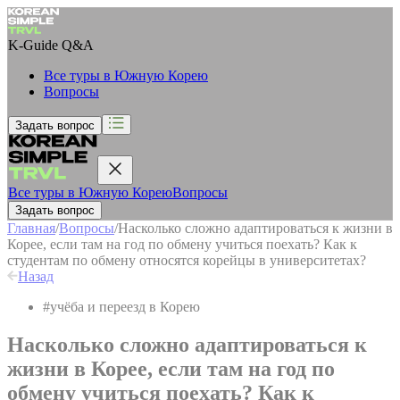
K-Guide
Q&A
Все туры в Южную Корею
Вопросы
Задать вопрос
Все туры в Южную Корею
Вопросы
Задать вопрос
Главная
/
Вопросы
/
Насколько сложно адаптироваться к жизни в
Корее, если там на год по обмену учиться поехать? Как к
студентам по обмену относятся корейцы в университетах?
Назад
#
учёба и переезд в Корею
Насколько сложно адаптироваться к
жизни в Корее, если там на год по
обмену учиться поехать? Как к