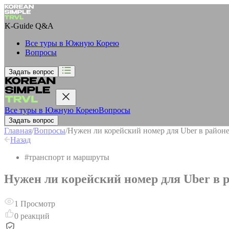
K-Guide
Q&A
Все туры в Южную Корею
Вопросы
Задать вопрос
Все туры в Южную Корею
Вопросы
Задать вопрос
Главная
/
Вопросы
/
Нужен ли корейский номер для Uber в район
Назад
#
транспорт и маршруты
Нужен ли корейский номер для Uber в 
1
Просмотр
0
реакций