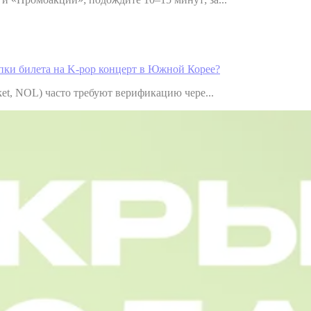
упки билета на K-pop концерт в Южной Корее?
ket, NOL) часто требуют верификацию чере...