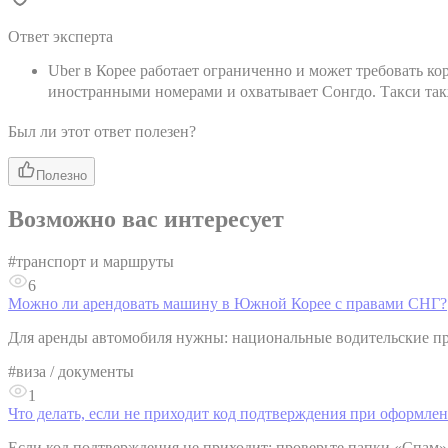
Ответ эксперта
Uber в Корее работает ограниченно и может требовать ко
иностранными номерами и охватывает Сонгдо. Такси также
Был ли этот ответ полезен?
Полезно
Возможно вас интересует
#
транспорт и маршруты
6
Можно ли арендовать машину в Южной Корее с правами СНГ?
Для аренды автомобиля нужны: национальные водительские пра
#
виза / документы
1
Что делать, если не приходит код подтверждения при оформл
Если код подтверждения не приходит: проверьте папки «Спам» 