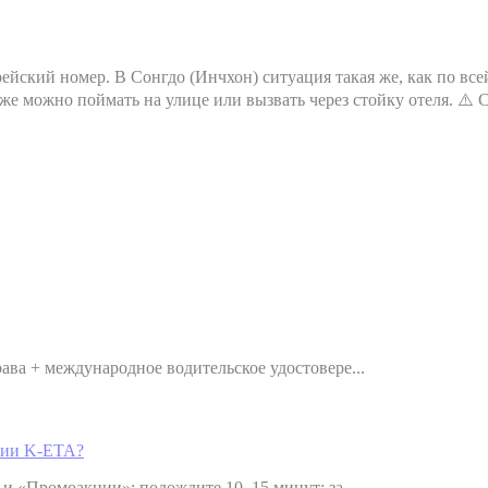
рейский номер. В Сонгдо (Инчхон) ситуация такая же, как по все
 можно поймать на улице или вызвать через стойку отеля. ⚠️ С
ва + международное водительское удостовере...
ении K-ETA?
и «Промоакции»; подождите 10–15 минут; за...