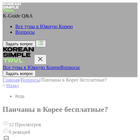
K-Guide
Q&A
Все туры в Южную Корею
Вопросы
Задать вопрос
Все туры в Южную Корею
Вопросы
Задать вопрос
Главная
/
Вопросы
/
Панчаны в Корее бесплатные?
Назад
#
еда
Панчаны в Корее бесплатные?
12
Просмотров
0
реакций