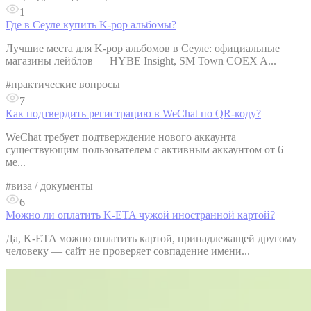
1
Где в Сеуле купить K-pop альбомы?
Лучшие места для K-pop альбомов в Сеуле: официальные
магазины лейблов — HYBE Insight, SM Town COEX A...
#
практические вопросы
7
Как подтвердить регистрацию в WeChat по QR-коду?
WeChat требует подтверждение нового аккаунта
существующим пользователем с активным аккаунтом от 6
ме...
#
виза / документы
6
Можно ли оплатить K-ETA чужой иностранной картой?
Да, K-ETA можно оплатить картой, принадлежащей другому
человеку — сайт не проверяет совпадение имени...