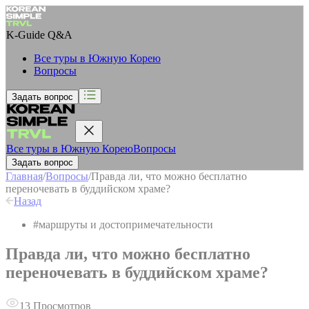
K-Guide
Q&A
Все туры в Южную Корею
Вопросы
Задать вопрос
Все туры в Южную Корею
Вопросы
Задать вопрос
Главная
/
Вопросы
/
Правда ли, что можно бесплатно
переночевать в буддийском храме?
Назад
#
маршруты и достопримечательности
Правда ли, что можно бесплатно
переночевать в буддийском храме?
13
Просмотров