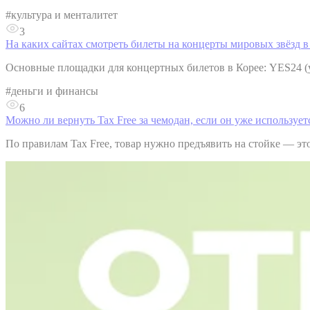
#
культура и менталитет
3
На каких сайтах смотреть билеты на концерты мировых звёзд в
Основные площадки для концертных билетов в Корее: YES24 (yes24.
#
деньги и финансы
6
Можно ли вернуть Tax Free за чемодан, если он уже использует
По правилам Tax Free, товар нужно предъявить на стойке — это