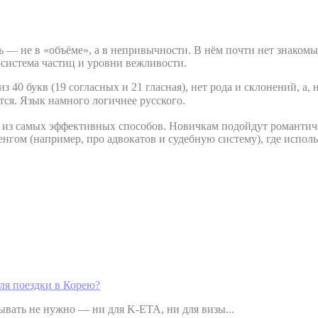
 — не в «объёме», а в непривычности. В нём почти нет знакомы
, система частиц и уровни вежливости.
из 40 букв (19 согласных и 21 гласная), нет рода и склонений, а
тся. Язык намного логичнее русского.
из самых эффективных способов. Новичкам подойдут романтичес
гом (например, про адвокатов и судебную систему), где использ
ля поездки в Корею?
ывать не нужно — ни для K-ETA, ни для визы...