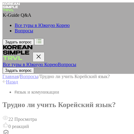
K-Guide
Q&A
Все туры в Южную Корею
Вопросы
Задать вопрос
Все туры в Южную Корею
Вопросы
Задать вопрос
Главная
/
Вопросы
/
Трудно ли учить Корейский язык?
Назад
#
язык и комуникации
Трудно ли учить Корейский язык?
22
Просмотра
0
реакций