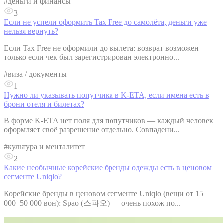
#
деньги и финансы
3
Если не успели оформить Tax Free до самолёта, деньги уже
нельзя вернуть?
Если Tax Free не оформили до вылета: возврат возможен
только если чек был зарегистрирован электронно...
#
виза / документы
1
Нужно ли указывать попутчика в K-ETA, если имена есть в
брони отеля и билетах?
В форме K-ETA нет поля для попутчиков — каждый человек
оформляет своё разрешение отдельно. Совпадени...
#
культура и менталитет
2
Какие необычные корейские бренды одежды есть в ценовом
сегменте Uniqlo?
Корейские бренды в ценовом сегменте Uniqlo (вещи от 15
000–50 000 вон): Spao (스파오) — очень похож по...