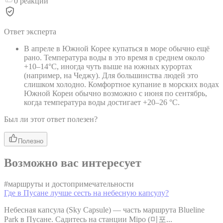
0
реакций
Ответ эксперта
В апреле в Южной Корее купаться в море обычно ещё
рано. Температура воды в это время в среднем около
+10–14°C, иногда чуть выше на южных курортах
(например, на Чеджу). Для большинства людей это
слишком холодно. Комфортное купание в морских водах
Южной Кореи обычно возможно с июня по сентябрь,
когда температура воды достигает +20–26 °C.
Был ли этот ответ полезен?
Полезно
Возможно вас интересует
#
маршруты и достопримечательности
Где в Пусане лучше сесть на небесную капсулу?
Небесная капсула (Sky Capsule) — часть маршрута Blueline
Park в Пусане. Садитесь на станции Mipo (미포...