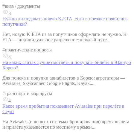
#
виза / документы
3
Нужно ли подавать новую K-ETA, если в поездке появились
попутчики?
Нет, новую K-ETA из-за попутчиков оформлять не нужно. K-
ETA — индивидуальное разрешение: каждый путе...
#
практические вопросы
4
На каких сайтах лучше смотреть и покупать билеты в Южную
Корею?
Для поиска и покупки авиабилетов в Корею: агрегаторы —
Aviasales, Skyscanner, Google Flights, Kayak....
#
транспорт и маршруты
4
Какое время прибытия показывает Aviasales при перелёте в
Сеул?
На Aviasales (и во всех системах бронирования) время вылета
и прилёта указывается по местному времен...