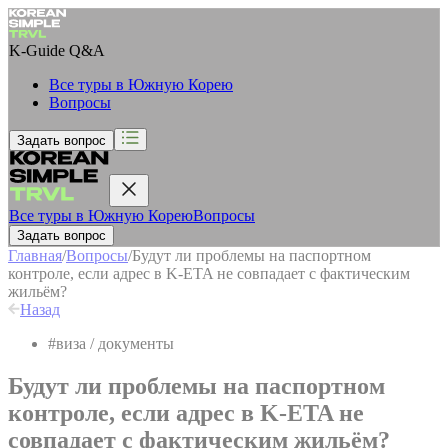
K-Guide
Q&A
Все туры в Южную Корею
Вопросы
Задать вопрос
Все туры в Южную Корею
Вопросы
Задать вопрос
Главная
/
Вопросы
/
Будут ли проблемы на паспортном
контроле, если адрес в K-ETA не совпадает с фактическим
жильём?
Назад
#
виза / документы
Будут ли проблемы на паспортном
контроле, если адрес в K-ETA не
совпадает с фактическим жильём?