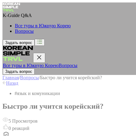
K-Guide
Q&A
Все туры в Южную Корею
Вопросы
Задать вопрос
Все туры в Южную Корею
Вопросы
Задать вопрос
Главная
/
Вопросы
/
Быстро ли учится корейский?
Назад
#
язык и комуникации
Быстро ли учится корейский?
5
Просмотров
0
реакций