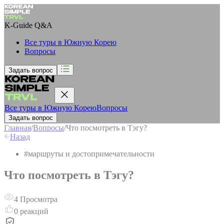
K-Guide
Q&A
Все туры в Южную Корею
Вопросы
Задать вопрос
Все туры в Южную Корею
Вопросы
Задать вопрос
Главная
/
Вопросы
/
Что посмотреть в Тэгу?
Назад
#
маршруты и достопримечательности
Что посмотреть в Тэгу?
4
Просмотра
0
реакций