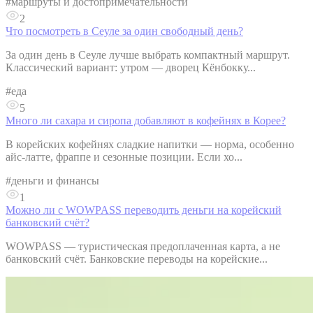
#
маршруты и достопримечательности
2
Что посмотреть в Сеуле за один свободный день?
За один день в Сеуле лучше выбрать компактный маршрут.
Классический вариант: утром — дворец Кёнбокку...
#
еда
5
Много ли сахара и сиропа добавляют в кофейнях в Корее?
В корейских кофейнях сладкие напитки — норма, особенно
айс-латте, фраппе и сезонные позиции. Если хо...
#
деньги и финансы
1
Можно ли с WOWPASS переводить деньги на корейский
банковский счёт?
WOWPASS — туристическая предоплаченная карта, а не
банковский счёт. Банковские переводы на корейские...