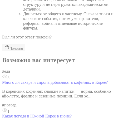
структуру и не перегружаться академическими
деталями.
Двигаться от общего к частному. Сначала эпохи и
ключевые события, потом уже правители,
реформы, войны и отдельные исторические
фигуры.
Был ли этот ответ полезен?
Полезно
Возможно вас интересует
#
еда
5
Много ли сахара и сиропа добавляют в кофейнях в Корее?
В корейских кофейнях сладкие напитки — норма, особенно
айс-латте, фраппе и сезонные позиции. Если хо...
#
погода
1
Какая погода в Южной Корее в июне?