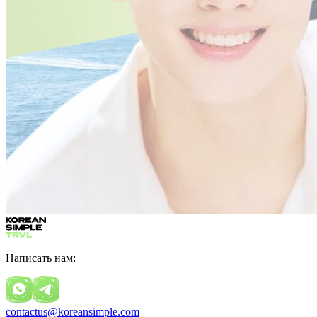
Написать нам:
contactus@koreansimple.com