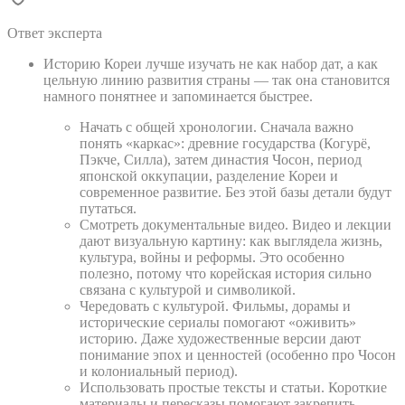
Ответ эксперта
Историю Кореи лучше изучать не как набор дат, а как
цельную линию развития страны — так она становится
намного понятнее и запоминается быстрее.
Начать с общей хронологии. Сначала важно
понять «каркас»: древние государства (Когурё,
Пэкче, Силла), затем династия Чосон, период
японской оккупации, разделение Кореи и
современное развитие. Без этой базы детали будут
путаться.
Смотреть документальные видео. Видео и лекции
дают визуальную картину: как выглядела жизнь,
культура, войны и реформы. Это особенно
полезно, потому что корейская история сильно
связана с культурой и символикой.
Чередовать с культурой. Фильмы, дорамы и
исторические сериалы помогают «оживить»
историю. Даже художественные версии дают
понимание эпох и ценностей (особенно про Чосон
и колониальный период).
Использовать простые тексты и статьи. Короткие
материалы и пересказы помогают закрепить