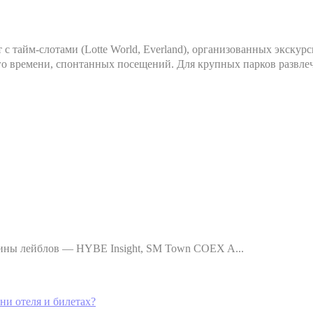
т с тайм-слотами (Lotte World, Everland), организованных экскур
го времени, спонтанных посещений. Для крупных парков развле
зины лейблов — HYBE Insight, SM Town COEX A...
ни отеля и билетах?