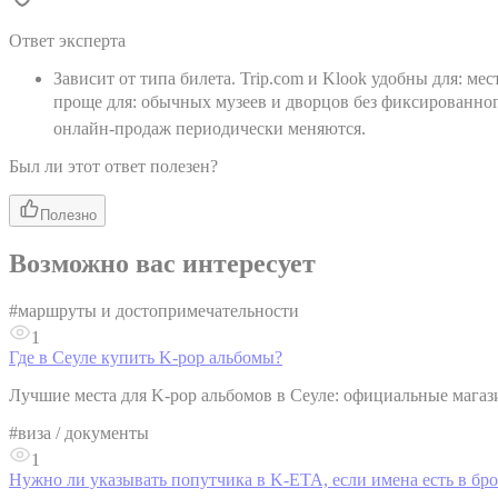
Ответ эксперта
Зависит от типа билета. Trip.com и Klook удобны для: мес
проще для: обычных музеев и дворцов без фиксированно
онлайн-продаж периодически меняются.
Был ли этот ответ полезен?
Полезно
Возможно вас интересует
#
маршруты и достопримечательности
1
Где в Сеуле купить K-pop альбомы?
Лучшие места для K-pop альбомов в Сеуле: официальные мага
#
виза / документы
1
Нужно ли указывать попутчика в K-ETA, если имена есть в бро