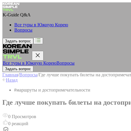
K-Guide
Q&A
Все туры в Южную Корею
Вопросы
Задать вопрос
Все туры в Южную Корею
Вопросы
Задать вопрос
Главная
/
Вопросы
/
Где лучше покупать билеты на достопримечате
Назад
#
маршруты и достопримечательности
Где лучше покупать билеты на достопри
0
Просмотров
0
реакций