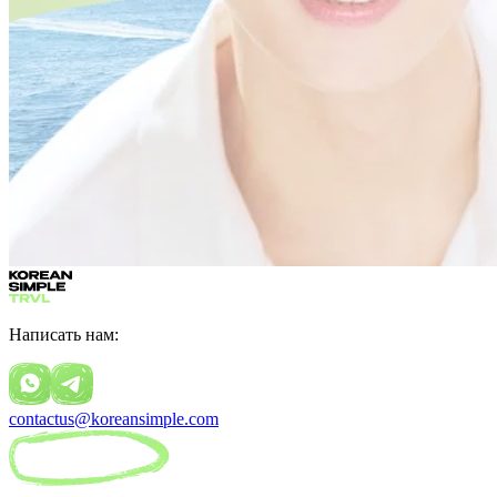
Написать нам:
contactus@koreansimple.com