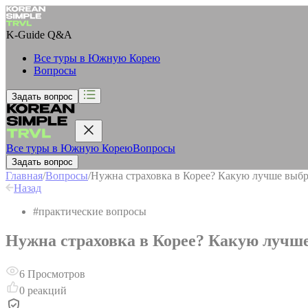
K-Guide
Q&A
Все туры в Южную Корею
Вопросы
Задать вопрос
Все туры в Южную Корею
Вопросы
Задать вопрос
Главная
/
Вопросы
/
Нужна страховка в Корее? Какую лучше выбр
Назад
#
практические вопросы
Нужна страховка в Корее? Какую лучш
6
Просмотров
0
реакций