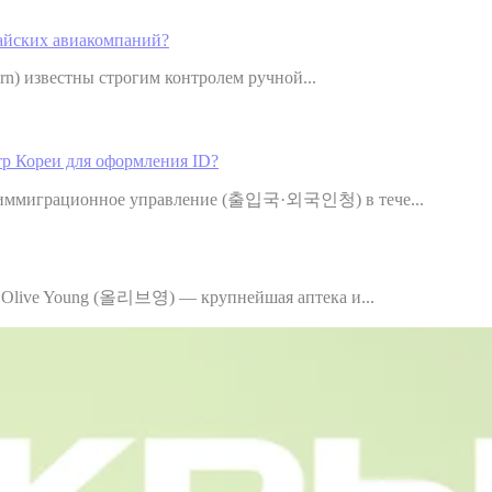
тайских авиакомпаний?
ern) известны строгим контролем ручной...
р Кореи для оформления ID?
 в иммиграционное управление (출입국·외국인청) в тече...
и Olive Young (올리브영) — крупнейшая аптека и...