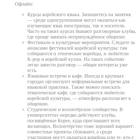
Офлайн:
Курсы корейского языка. Запишитесь на занятия
— среди одногруппников могут оказаться как
изучающие язык иностранцы, так и носители.
Часто на таких курсах бывают разговорные клубы,
где проще завязать непринуждённое общение.
Фестивали и культурные мероприятия. Следите за
анонсами фестивалей корейской культуры: там
собираются и этнические корейцы, и любители
K‑pop и корейской кухни. На таких событиях
легко завести разговор — общие интересы уже
есть.
Языковые встречи и кафе. Иногда в крупных
городах организуют неформальные встречи для
языковой практики. Также можно поискать
тематические кафе, где собираются любители
корейской культуры, — атмосфера располагает к
общению.
Студенческие и волонтёрские сообщества. В
университетах нередко действуют клубы,
посвящённые Корее, куда приглашают всех
желающих. Волонтёрство тоже хороший вариант:
совместные проекты сближают, а среди
участников могут оказаться корейцы или те, кто с