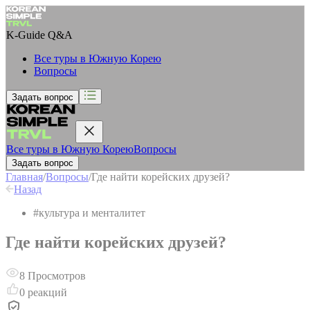
K-Guide
Q&A
Все туры в Южную Корею
Вопросы
Задать вопрос
Все туры в Южную Корею
Вопросы
Задать вопрос
Главная
/
Вопросы
/
Где найти корейских друзей?
Назад
#
культура и менталитет
Где найти корейских друзей?
8
Просмотров
0
реакций