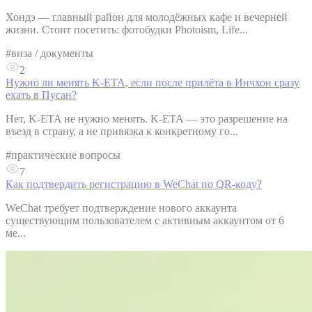
Хондэ — главный район для молодёжных кафе и вечерней
жизни. Стоит посетить: фотобудки Photoism, Life...
#
виза / документы
2
Нужно ли менять K-ETA, если после прилёта в Инчхон сразу
ехать в Пусан?
Нет, K-ETA не нужно менять. K-ETA — это разрешение на
въезд в страну, а не привязка к конкретному го...
#
практические вопросы
7
Как подтвердить регистрацию в WeChat по QR-коду?
WeChat требует подтверждение нового аккаунта
существующим пользователем с активным аккаунтом от 6
ме...