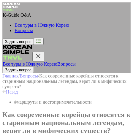
K-Guide
Q&A
Все туры в Южную Корею
Вопросы
Задать вопрос
Все туры в Южную Корею
Вопросы
Задать вопрос
Главная
/
Вопросы
/
Как современные корейцы относятся к
старинным национальным легендам, верят ли в мифических
существ?
Назад
#
маршруты и достопримечательности
Как современные корейцы относятся к
старинным национальным легендам,
верят ли в мифических существ?