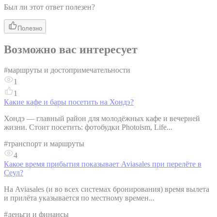
Был ли этот ответ полезен?
Полезно
Возможно вас интересует
#
маршруты и достопримечательности
1
1
Какие кафе и бары посетить на Хондэ?
Хондэ — главный район для молодёжных кафе и вечерней
жизни. Стоит посетить: фотобудки Photoism, Life...
#
транспорт и маршруты
4
Какое время прибытия показывает Aviasales при перелёте в
Сеул?
На Aviasales (и во всех системах бронирования) время вылета
и прилёта указывается по местному времен...
#
деньги и финансы