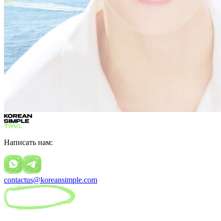
Написать нам:
contactus@koreansimple.com