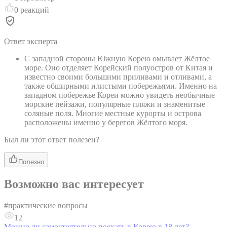
0
реакций
Ответ эксперта
С западной стороны Южную Корею омывает Жёлтое
море. Оно отделяет Корейский полуостров от Китая и
известно своими большими приливами и отливами, а
также обширными илистыми побережьями. Именно на
западном побережье Кореи можно увидеть необычные
морские пейзажи, популярные пляжи и знаменитые
соляные поля. Многие местные курорты и острова
расположены именно у берегов Жёлтого моря.
Был ли этот ответ полезен?
Полезно
Возможно вас интересует
#
практические вопросы
12
Можно ли самостоятельно поехать в Корею в 18 лет?