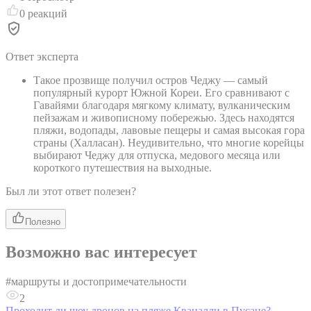
0
реакций
Ответ эксперта
Такое прозвище получил остров Чеджу — самый
популярный курорт Южной Кореи. Его сравнивают с
Гавайями благодаря мягкому климату, вулканическим
пейзажам и живописному побережью. Здесь находятся
пляжи, водопады, лавовые пещеры и самая высокая гора
страны (Халласан). Неудивительно, что многие корейцы
выбирают Чеджу для отпуска, медового месяца или
короткого путешествия на выходные.
Был ли этот ответ полезен?
Полезно
Возможно вас интересует
#
маршруты и достопримечательности
2
Проходит ли шоу дронов на пляже Кваналли в Пусане?