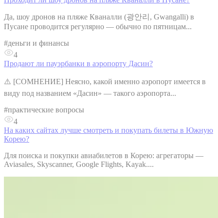
Да, шоу дронов на пляже Кваналли (광안리, Gwangalli) в
Пусане проводится регулярно — обычно по пятницам...
#
деньги и финансы
4
Продают ли пауэрбанки в аэропорту Дасин?
⚠️ [СОМНЕНИЕ] Неясно, какой именно аэропорт имеется в
виду под названием «Дасин» — такого аэропорта...
#
практические вопросы
4
На каких сайтах лучше смотреть и покупать билеты в Южную
Корею?
Для поиска и покупки авиабилетов в Корею: агрегаторы —
Aviasales, Skyscanner, Google Flights, Kayak....