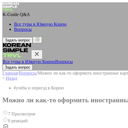
K-Guide
Q&A
Все туры в Южную Корею
Вопросы
Задать вопрос
Все туры в Южную Корею
Вопросы
Задать вопрос
Главная
/
Вопросы
/
Можно ли как-то оформить иностранные к
Назад
#
учёба и переезд в Корею
Можно ли как-то оформить иностран
7
Просмотров
0
реакций