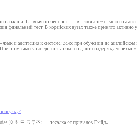
о сложной. Главная особенность — высокий темп: много самосто
дин финальный тест. В корейских вузах также принято активно у
язык и адаптация к системе: даже при обучении на английском 
 При этом сами университеты обычно дают поддержку через ме
прогулку?
 Cruise (이랜드 크루즈) — посадка от причалов Ёыйд...