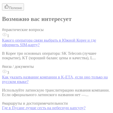
Полезно
Возможно вас интересует
#
практические вопросы
1
Какого оператора связи выбрать в Южной Корее и где
оформить SIM-карту?
В Корее три основных оператора: SK Telecom (лучшее
покрытие), KT (хороший баланс цены и качества), L...
#
виза / документы
3
Как указать название компании в K-ETA, если оно только на
русском языке?
Используйте латинскую транслитерацию названия компании.
Если официального латинского названия нет —...
#
маршруты и достопримечательности
Где в Пусане лучше сесть на небесную капсулу?