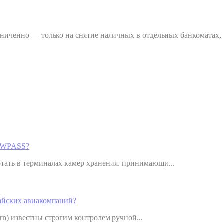
аниченно — только на снятие наличных в отдельных банкоматах,
WOWPASS?
ать в терминалах камер хранения, принимающи...
тайских авиакомпаний?
ern) известны строгим контролем ручной...