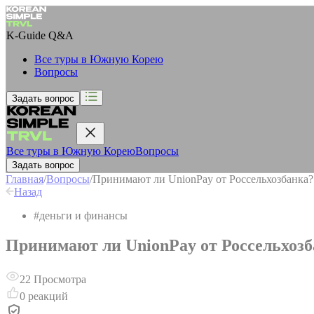
K-Guide
Q&A
Все туры в Южную Корею
Вопросы
Задать вопрос
Все туры в Южную Корею
Вопросы
Задать вопрос
Главная
/
Вопросы
/
Принимают ли UnionPay от Россельхозбанка?
Назад
#
деньги и финансы
Принимают ли UnionPay от Россельхоз
22
Просмотра
0
реакций