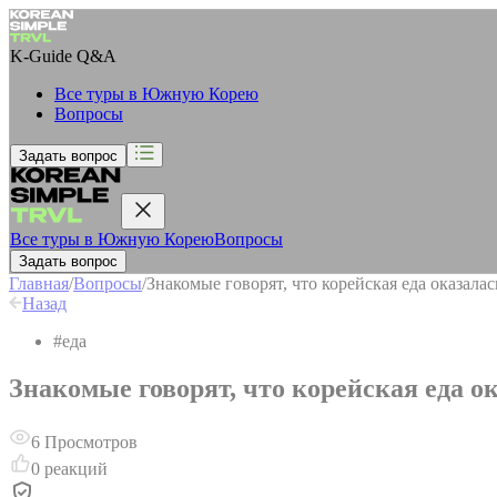
K-Guide
Q&A
Все туры в Южную Корею
Вопросы
Задать вопрос
Все туры в Южную Корею
Вопросы
Задать вопрос
Главная
/
Вопросы
/
Знакомые говорят, что корейская еда оказалас
Назад
#
еда
Знакомые говорят, что корейская еда ок
6
Просмотров
0
реакций