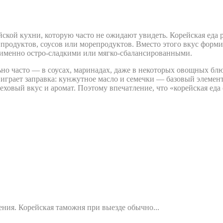
йской кухни, которую часто не ожидают увидеть. Корейская еда 
продуктов, соусов или морепродуктов. Вместо этого вкус формир
 именно остро-сладкими или мягко-сбалансированными.
ьно часто — в соусах, маринадах, даже в некоторых овощных бл
ь играет заправка: кунжутное масло и семечки — базовый элемен
ховый вкус и аромат. Поэтому впечатление, что «корейская еда
ния. Корейская таможня при выезде обычно...