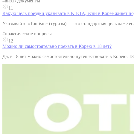
#
виза / документы
11
Какую цель поездки указывать в K-ETA, если в Корее живёт по
Указывайте «Tourism» (туризм) — это стандартная цель даже есл
#
практические вопросы
12
Можно ли самостоятельно поехать в Корею в 18 лет?
Да, в 18 лет можно самостоятельно путешествовать в Корею. 1