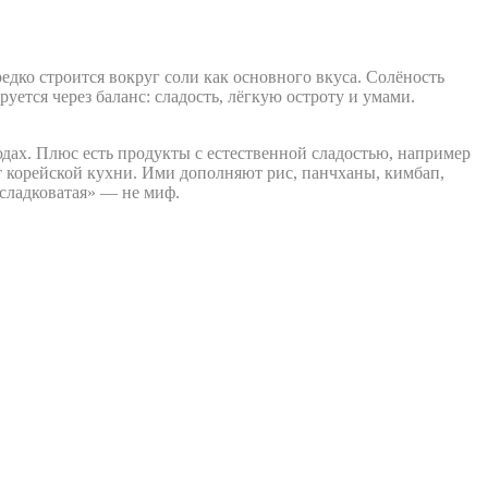
редко строится вокруг соли как основного вкуса. Солёность
уется через баланс: сладость, лёгкую остроту и умами.
юдах. Плюс есть продукты с естественной сладостью, например
т корейской кухни. Ими дополняют рис, панчханы, кимбап,
 сладковатая» — не миф.