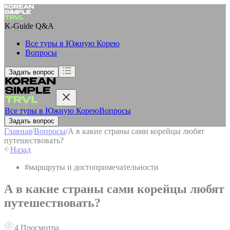
K-Guide
Q&A
Все туры в Южную Корею
Вопросы
Задать вопрос
Все туры в Южную Корею
Вопросы
Задать вопрос
Главная
/
Вопросы
/
А в какие страны сами корейцы любят
путешествовать?
Назад
#
маршруты и достопримечательности
А в какие страны сами корейцы любят
путешествовать?
4
Просмотра